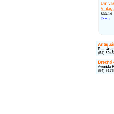
Antiquá
Rua Urugu
(54) 3045
Brechó 
Avenida R
(54) 9176