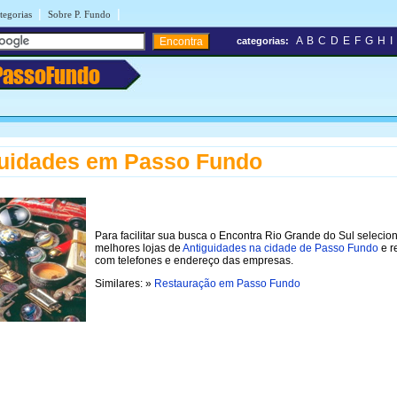
|
|
tegorias
Sobre P. Fundo
A
B
C
D
E
F
G
H
I
categorias:
PassoFundo
guidades em Passo Fundo
Para facilitar sua busca o Encontra Rio Grande do Sul selecio
melhores lojas de
Antiguidades na cidade de Passo Fundo
e r
com telefones e endereço das empresas.
Similares: »
Restauração em Passo Fundo