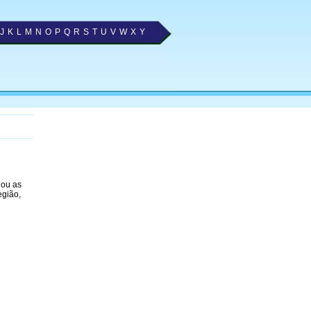
J
K
L
M
N
O
P
Q
R
S
T
U
V
W
X
Y
nou as
egião,