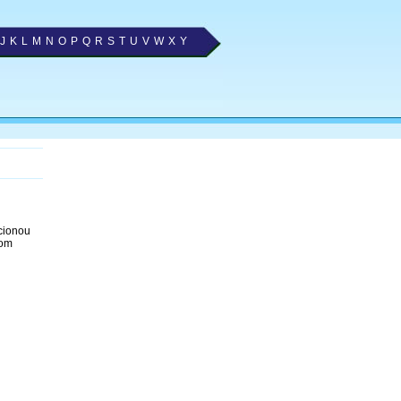
J
K
L
M
N
O
P
Q
R
S
T
U
V
W
X
Y
ecionou
com