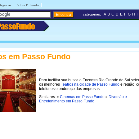
|
|
tegorias
Sobre P. Fundo
A
B
C
D
E
F
G
H
I
categorias:
PassoFundo
os em Passo Fundo
Para facilitar sua busca o Encontra Rio Grande do Sul sel
os melhores
Teatros na cidade de Passo Fundo
e região, 
telefones e endereço das empresas.
Similares: »
Cinemas em Passo Fundo
»
Diversão e
Entretenimento em Passo Fundo